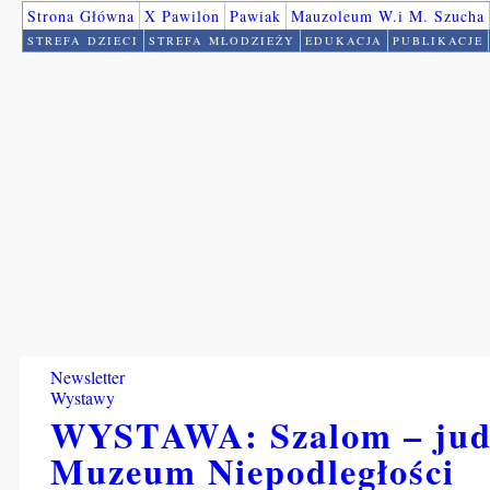
Strona Główna
X Pawilon
Pawiak
Mauzoleum W.i M. Szucha
STREFA DZIECI
STREFA MŁODZIEŻY
EDUKACJA
PUBLIKACJE
Newsletter
Wystawy
WYSTAWA: Szalom – juda
Muzeum Niepodległości